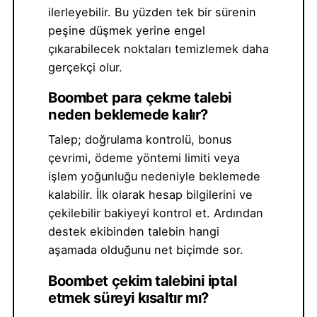
ilerleyebilir. Bu yüzden tek bir sürenin
peşine düşmek yerine engel
çıkarabilecek noktaları temizlemek daha
gerçekçi olur.
Boombet para çekme talebi
neden beklemede kalır?
Talep; doğrulama kontrolü, bonus
çevrimi, ödeme yöntemi limiti veya
işlem yoğunluğu nedeniyle beklemede
kalabilir. İlk olarak hesap bilgilerini ve
çekilebilir bakiyeyi kontrol et. Ardından
destek ekibinden talebin hangi
aşamada olduğunu net biçimde sor.
Boombet çekim talebini iptal
etmek süreyi kısaltır mı?