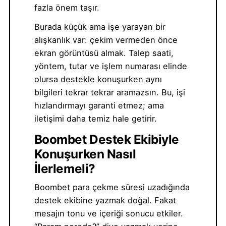
fazla önem taşır.
Burada küçük ama işe yarayan bir
alışkanlık var: çekim vermeden önce
ekran görüntüsü almak. Talep saati,
yöntem, tutar ve işlem numarası elinde
olursa destekle konuşurken aynı
bilgileri tekrar tekrar aramazsın. Bu, işi
hızlandırmayı garanti etmez; ama
iletişimi daha temiz hale getirir.
Boombet Destek Ekibiyle
Konuşurken Nasıl
İlerlemeli?
Boombet para çekme süresi uzadığında
destek ekibine yazmak doğal. Fakat
mesajın tonu ve içeriği sonucu etkiler.