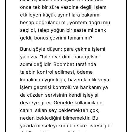
önce tek bir süre vaadine değil, işlemi
etkileyen küçük ayrıntılara bakarım:
hesap doğrulandı mı, yöntem doğru mu
seçildi, talep yoğun bir saate mi denk
geldi, bonus çevrimi tamam mı?
Bunu şöyle düşün: para çekme işlemi
yalnızca “talep verdim, para gelsin”
adımı değildir. Boombet tarafında
talebin kontrol edilmesi, ödeme
kanalının uygunluğu, bazen kimlik veya
işlem geçmişi kontrolü ve bankanın ya
da cüzdan servisinin kendi işleyişi
devreye girer. Genelde kullanıcıların
canını sıkan şey beklemekten çok,
neden beklediğini bilmemektir. Bu
yazıda meseleyi kuru bir süre listesi gibi