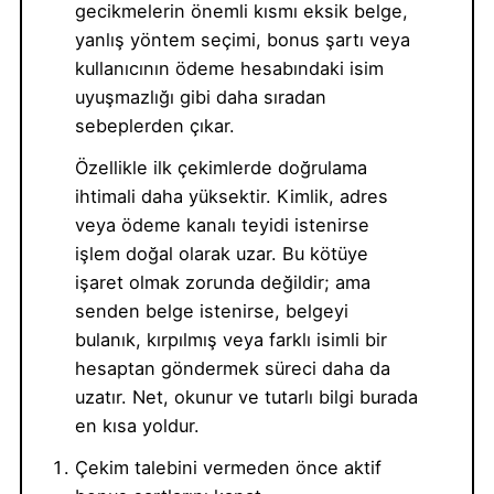
gecikmelerin önemli kısmı eksik belge,
yanlış yöntem seçimi, bonus şartı veya
kullanıcının ödeme hesabındaki isim
uyuşmazlığı gibi daha sıradan
sebeplerden çıkar.
Özellikle ilk çekimlerde doğrulama
ihtimali daha yüksektir. Kimlik, adres
veya ödeme kanalı teyidi istenirse
işlem doğal olarak uzar. Bu kötüye
işaret olmak zorunda değildir; ama
senden belge istenirse, belgeyi
bulanık, kırpılmış veya farklı isimli bir
hesaptan göndermek süreci daha da
uzatır. Net, okunur ve tutarlı bilgi burada
en kısa yoldur.
Çekim talebini vermeden önce aktif