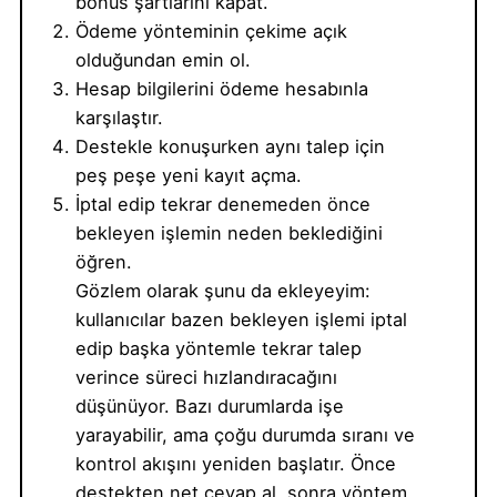
bonus şartlarını kapat.
Ödeme yönteminin çekime açık
olduğundan emin ol.
Hesap bilgilerini ödeme hesabınla
karşılaştır.
Destekle konuşurken aynı talep için
peş peşe yeni kayıt açma.
İptal edip tekrar denemeden önce
bekleyen işlemin neden beklediğini
öğren.
Gözlem olarak şunu da ekleyeyim:
kullanıcılar bazen bekleyen işlemi iptal
edip başka yöntemle tekrar talep
verince süreci hızlandıracağını
düşünüyor. Bazı durumlarda işe
yarayabilir, ama çoğu durumda sıranı ve
kontrol akışını yeniden başlatır. Önce
destekten net cevap al, sonra yöntem