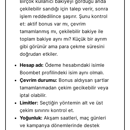
Birçok kullanıcı bakiyeyi gördüğü anda
çekilebilir sandığı için talep verir, sonra
işlem reddedilince şaşırır. Şunu kontrol
et: aktif bonus var mı, çevrim
tamamlanmış mı, çekilebilir bakiye ile
toplam bakiye aynı mı? Küçük bir ayrım
gibi görünür ama para çekme süresini
doğrudan etkiler.
Hesap adı:
Ödeme hesabındaki isimle
Boombet profilindeki isim aynı olmalı.
Çevrim durumu:
Bonus aldıysan şartlar
tamamlanmadan çekim gecikebilir veya
iptal olabilir.
Limitler:
Seçtiğin yöntemin alt ve üst
çekim sınırını kontrol et.
Yoğunluk:
Akşam saatleri, maç günleri
ve kampanya dönemlerinde destek