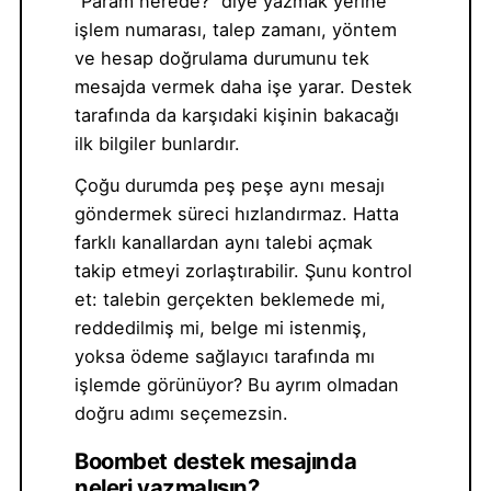
“Param nerede?” diye yazmak yerine
işlem numarası, talep zamanı, yöntem
ve hesap doğrulama durumunu tek
mesajda vermek daha işe yarar. Destek
tarafında da karşıdaki kişinin bakacağı
ilk bilgiler bunlardır.
Çoğu durumda peş peşe aynı mesajı
göndermek süreci hızlandırmaz. Hatta
farklı kanallardan aynı talebi açmak
takip etmeyi zorlaştırabilir. Şunu kontrol
et: talebin gerçekten beklemede mi,
reddedilmiş mi, belge mi istenmiş,
yoksa ödeme sağlayıcı tarafında mı
işlemde görünüyor? Bu ayrım olmadan
doğru adımı seçemezsin.
Boombet destek mesajında
neleri yazmalısın?