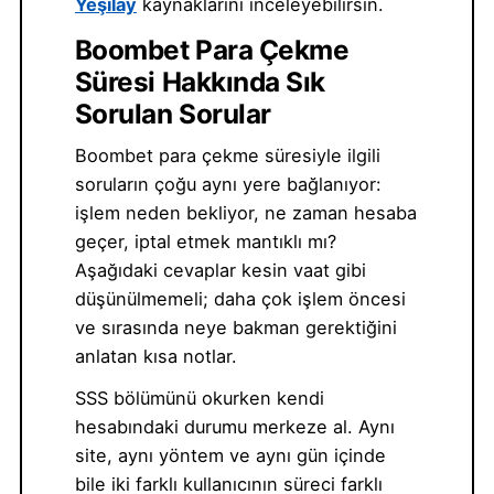
Yeşilay
kaynaklarını inceleyebilirsin.
Boombet Para Çekme
Süresi Hakkında Sık
Sorulan Sorular
Boombet para çekme süresiyle ilgili
soruların çoğu aynı yere bağlanıyor:
işlem neden bekliyor, ne zaman hesaba
geçer, iptal etmek mantıklı mı?
Aşağıdaki cevaplar kesin vaat gibi
düşünülmemeli; daha çok işlem öncesi
ve sırasında neye bakman gerektiğini
anlatan kısa notlar.
SSS bölümünü okurken kendi
hesabındaki durumu merkeze al. Aynı
site, aynı yöntem ve aynı gün içinde
bile iki farklı kullanıcının süreci farklı