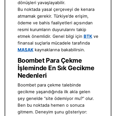
dönüşleri yavaşlayabilir.
Bu noktada yasal çerçeveyi de kenara
atmamak gerekir. Türkiye’de erişim,
ödeme ve bahis faaliyetleri açısından
resmi kurumların duyurularını takip
etmek önemlidir. Genel bilgi için
BTK
ve
finansal suçlarla mücadele tarafında
MASAK
kaynaklarına bakabilirsin.
Boombet Para Çekme
İşleminde En Sık Gecikme
Nedenleri
Boombet para çekme talebinde
gecikme yaşandığında ilk akla gelen
şey genelde “site ödemiyor mu?” olur.
Ben bu noktada hemen o sonuca
gitmem. Deneyim şunu gösteriyor: