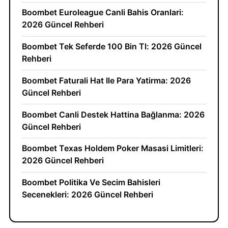
Boombet Euroleague Canli Bahis Oranlari:
2026 Güncel Rehberi
Boombet Tek Seferde 100 Bin Tl: 2026 Güncel
Rehberi
Boombet Faturali Hat Ile Para Yatirma: 2026
Güncel Rehberi
Boombet Canli Destek Hattina Bağlanma: 2026
Güncel Rehberi
Boombet Texas Holdem Poker Masasi Limitleri:
2026 Güncel Rehberi
Boombet Politika Ve Secim Bahisleri
Secenekleri: 2026 Güncel Rehberi