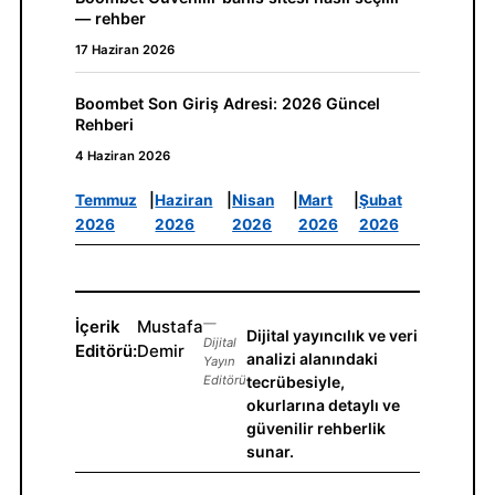
— rehber
17 Haziran 2026
Boombet Son Giriş Adresi: 2026 Güncel
Rehberi
4 Haziran 2026
Temmuz
|
Haziran
|
Nisan
|
Mart
|
Şubat
2026
2026
2026
2026
2026
İçerik
Mustafa
—
Dijital yayıncılık ve veri
Dijital
Editörü:
Demir
analizi alanındaki
Yayın
Editörü
tecrübesiyle,
okurlarına detaylı ve
güvenilir rehberlik
sunar.