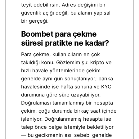
teyit edebilirsin. Adres değişimi bir
güvenlik açığı değil, bu alanın yapısal
bir gerçeği.
Boombet para çekme
süresi pratikte ne kadar?
Para çekme, kullanıcıların en çok
takıldığı konu. Gözlemim şu: kripto ve
hızlı havale yöntemlerinde çekim
genelde aynı gün sonuçlanıyor; banka
havalesinde ise hafta sonuna ve KYC
durumuna göre süre uzayabiliyor.
Doğrulaması tamamlanmış bir hesapta
çekim, çoğu durumda birkaç saat içinde
işleniyor. Doğrulanmamış hesapta ise
talep önce belge istemiyle bekletiliyor
— bu gecikmenin asıl sebebi genelde