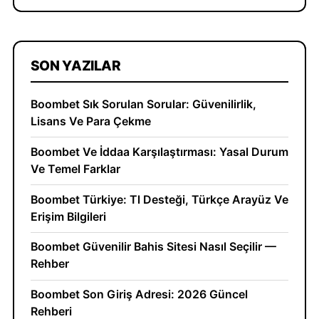
SON YAZILAR
Boombet Sık Sorulan Sorular: Güvenilirlik,
Lisans Ve Para Çekme
Boombet Ve İddaa Karşılaştırması: Yasal Durum
Ve Temel Farklar
Boombet Türkiye: Tl Desteği, Türkçe Arayüz Ve
Erişim Bilgileri
Boombet Güvenilir Bahis Sitesi Nasıl Seçilir —
Rehber
Boombet Son Giriş Adresi: 2026 Güncel
Rehberi