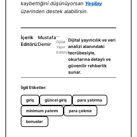
kaybettiğini düşünüyorsan
Yeşilay
üzerinden destek alabilirsin.
İçerik
Mustafa
—
Dijital yayıncılık ve veri
Dijital
Editörü:
Demir
analizi alanındaki
Yayın
Editörü
tecrübesiyle,
okurlarına detaylı ve
güvenilir rehberlik
sunar.
İlgili Etiketler:
giriş
güncel giriş
para yatırma
minimum yatırım
para çekme
bonuslar