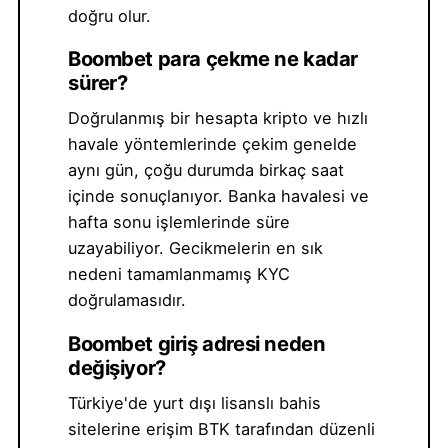
doğru olur.
Boombet para çekme ne kadar
sürer?
Doğrulanmış bir hesapta kripto ve hızlı
havale yöntemlerinde çekim genelde
aynı gün, çoğu durumda birkaç saat
içinde sonuçlanıyor. Banka havalesi ve
hafta sonu işlemlerinde süre
uzayabiliyor. Gecikmelerin en sık
nedeni tamamlanmamış KYC
doğrulamasıdır.
Boombet giriş adresi neden
değişiyor?
Türkiye'de yurt dışı lisanslı bahis
sitelerine erişim BTK tarafından düzenli